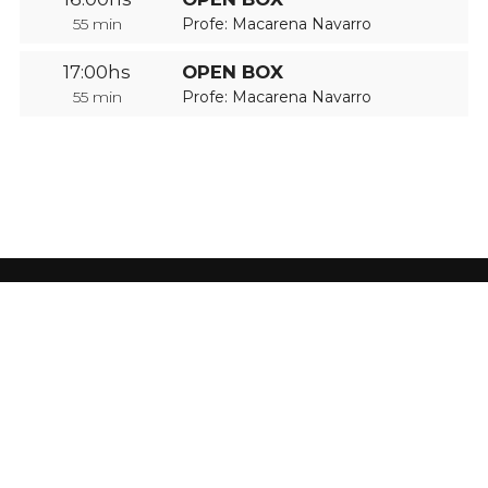
55 min
Profe: Macarena Navarro
17:00hs
OPEN BOX
55 min
Profe: Macarena Navarro
Rodolfo Lopez 2623, Quilmes
(11) 7061 6908
bas.naturalfitness@gmail.com
Lun, Mie, Vie: 8am-1pm / 4pm-9pm · Mar, Jue: 9am-